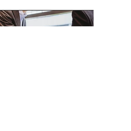
Kaufvertrag / Notarielle Beurkundung
Der Notar des Käufers versendet den
Kaufvertragsentwurf zur allseitigen Prüfung.
Wir begleiten Sie auch zum Notartermin
und sorgen bis zur erfolgreichen
Beurkundung dafür, dass sich beide