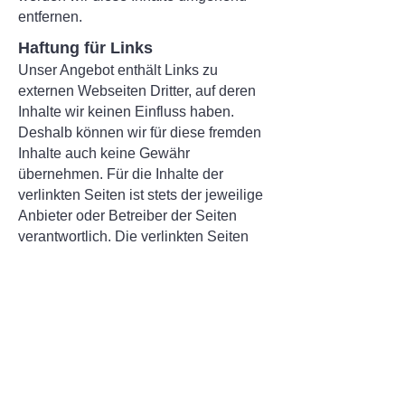
entfernen.
Haftung für Links
Unser Angebot enthält Links zu
externen Webseiten Dritter, auf deren
Inhalte wir keinen Einfluss haben.
Deshalb können wir für diese fremden
Inhalte auch keine Gewähr
übernehmen. Für die Inhalte der
verlinkten Seiten ist stets der jeweilige
Anbieter oder Betreiber der Seiten
verantwortlich. Die verlinkten Seiten
wurden zum Zeitpunkt der Verlinkung
auf mögliche Rechtsverstöße überprüft.
Rechtswidrige Inhalte waren zum
Zeitpunkt der Verlinkung nicht
erkennbar. Eine permanente inhaltliche
Kontrolle der verlinkten Seiten ist
jedoch ohne konkrete Anhaltspunkte
einer Rechtsverletzung nicht zumutbar.